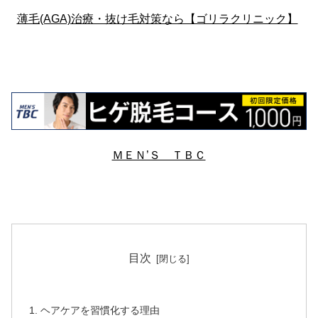
薄毛(AGA)治療・抜け毛対策なら【ゴリラクリニック】
ＭＥＮ’Ｓ ＴＢＣ
目次
ヘアケアを習慣化する理由