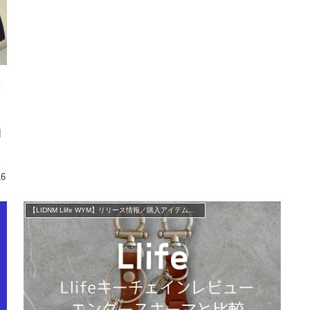
る
回
す
16
【LIDNM Llife WYM】リリース情報／購入アイテム紹介