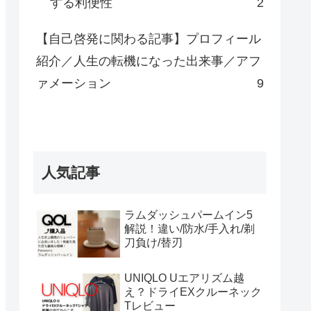
する利便性
2
【自己啓発に関わる記事】プロフィール
紹介／人生の転機になった出来事／アフ
ァメーション
9
人気記事
ラムダッシュパームイン5
解説！違い/防水/手入れ/剃
刀負け/替刃
UNIQLO Uエアリズム越
え？ドライEXクルーネック
Tレビュー